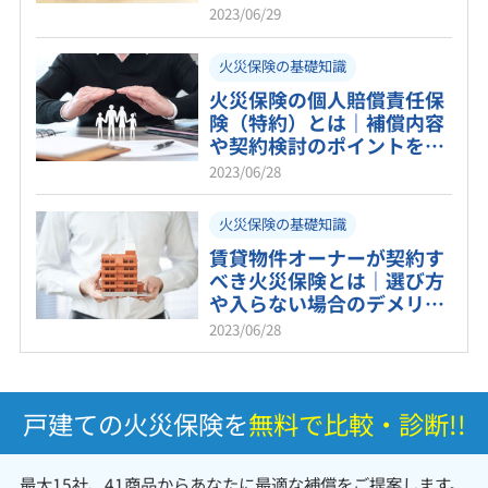
2023/06/29
火災保険の基礎知識
火災保険の個人賠償責任保
険（特約）とは｜補償内容
や契約検討のポイントを紹
介！
2023/06/28
火災保険の基礎知識
賃貸物件オーナーが契約す
べき火災保険とは｜選び方
や入らない場合のデメリッ
トも解説
2023/06/28
戸建ての火災保険を
無料で比較・診断!!
最大15社、41商品からあなたに最適な補償をご提案します。