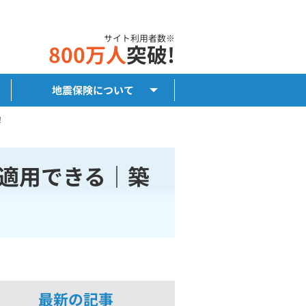
サイト利用者数※
800万人
突破!
地震保険について
！
も適用できる｜築
最新の記事