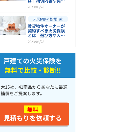
は｜補償内容や契約
検討のポイントを紹
2023/06/28
介！
火災保険の基礎知識
賃貸物件オーナーが
契約すべき火災保険
とは｜選び方や入ら
ない場合のデメリッ
2023/06/28
トも解説
戸建ての火災保険を
無料で比較・診断!!
最大15社、41商品からあなたに最適
な補償をご提案します。
無料
見積もりを依頼する