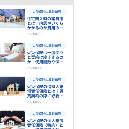
火災保険の基礎知識
住宅購入時の諸費用
とは｜内訳やいくら
かかるのか費用の目
安も紹介！
2023/07/03
火災保険の基礎知識
火災保険は一度使う
と契約は終了するの
か｜使用回数や保険
料について解説
2023/06/29
火災保険の基礎知識
火災保険の借家人賠
償責任保険とは｜賃
貸契約の際に必要な
理由と補償内容
2023/06/29
火災保険の基礎知識
火災保険の個人賠償
責任保険（特約）と