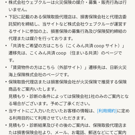
株式会社ウェブクルーは火災保険の媒介・募集・販売行為は行
いません。
下記に記載のある保険取扱代理店は、損害保険会社と代理店委
託契約を締結し、当サイトなど株式会社ウェブクルーが運営す
るサイトに参加の上、損害保険の募集行為及び保険契約締結の
代理または媒介を行っております。
「共済をご希望の方はこちら（こくみん共済 coop サイト）」
遷移先は、こくみん共済 coop （住まいる共済）のページで
す。
「賃貸物件の方はこちら（外部サイト）」遷移先は、日新火災
海上保険株式会社のページです。
保険取扱代理店または損害保険会社が火災保険で推奨する保険
商品をご案内いたします。
見積もり・診断の条件によっては保険会社1社のみのご案内とな
る場合がございます。予めご了承ください。
当サイトにご入力いただいたお客様の情報は、
[利用規約]
に定め
る利用目的にて利用させていただきます。
見積もり・診断結果及びその後のご案内は、保険取扱代理店ま
たは損害保険会社より、メール、お電話、郵送などにてご案内