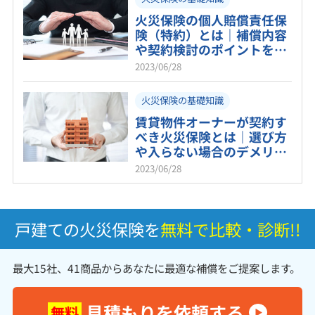
火災保険の個人賠償責任保
険（特約）とは｜補償内容
や契約検討のポイントを紹
介！
2023/06/28
火災保険の基礎知識
賃貸物件オーナーが契約す
べき火災保険とは｜選び方
や入らない場合のデメリッ
トも解説
2023/06/28
戸建ての火災保険を
無料で比較・診断!!
最大15社、41商品からあなたに最適な補償をご提案します。
見積もりを依頼する
無料